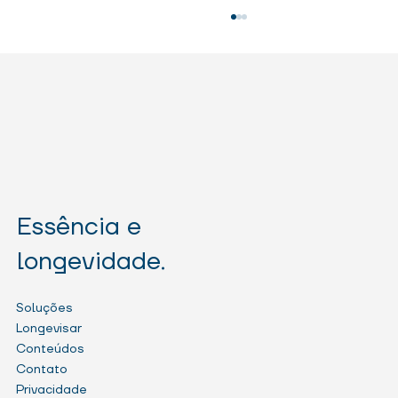
Essência e
Conselho de Administração em
Cooperativas: decisões que sustentam o
longevidade.
crescimento e a governança
Soluções
Longevisar
Conteúdos
Contato
Privacidade