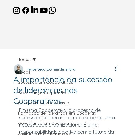
Todos
Felipe Segatto
3 min de leitura
Todos
A importância da sucessão
Sucessão em Cooperativas
de lideranças nas
Governança Corporativa
Cooperativas
Educação Cooperativista
Em uma Cooperativa, o processo de 
Formação de lideranças em Cooperati
sucessão de lideranças não é apenas uma 
Governança em Cooperativas
necessidade organizacional. É uma 
responsabilidade coletiva com o futuro da 
Assimetria de Informações