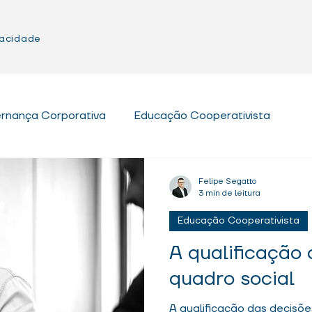
vacidade
rnança Corporativa
Educação Cooperativista
Governança em Cooperativas
Assimetria de Informa
Felipe Segatto
3 min de leitura
Educação Cooperativista
A qualificação
quadro social
A qualificação das decisõe