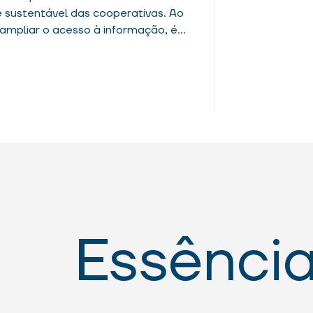
 sustentável das cooperativas. Ao
 ampliar o acesso à informação, é
ade das deliberações, reduzir riscos
. Decisões mais conscientes
etivos e contribuem para a
a.
Essência