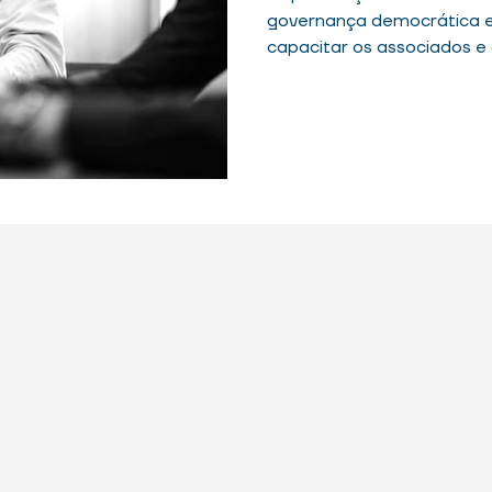
governança democrática e
capacitar os associados e
possível melhorar a qualid
e aumentar o engajamento
refletem os interesses col
longevidade da cooperativ