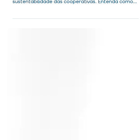
clareza
O planejamento sucessório é fundamental para
garantir a continuidade, a estabilidade e a
sustentabilidade das cooperativas. Entenda como
estruturar processos de sucessão que preparem
lideranças, preservem o legado institucional e
fortaleçam a governança no longo prazo.