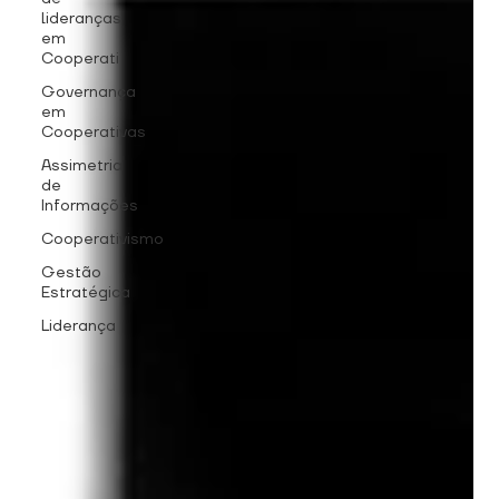
lideranças
em
Cooperati
Governança
em
Cooperativas
Assimetria
de
Informações
Cooperativismo
Gestão
Estratégica
Liderança