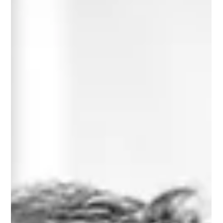
A institucionalização de políticas de gestão é um
passo essencial para fortalecer a governança
corporativa nas cooperativas. Ao estabelecer
diretrizes claras, a organização reduz a
pessoalidade nas decisões, supera conflitos
geracionais e constrói bases sólidas para um
processo de gestão mais consistente e sustentável.