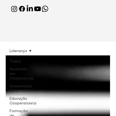
Liderança
Todos
Sucessão
em
Cooperativas
Governança
Corporativa
Educação
Cooperativista
Formação
de