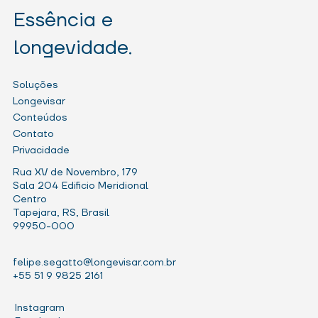
Essência e
Conselho de Administração em
Cooperativas: decisões que sustentam o
longevidade.
crescimento e a governança
Soluções
Longevisar
Conteúdos
Contato
Privacidade
Rua XV de Novembro, 179
Sala 204 Edificio Meridional
Centro
Tapejara, RS, Brasil
99950-000
felipe.segatto@longevisar.com.br
+55 51 9 9825 2161
Instagram