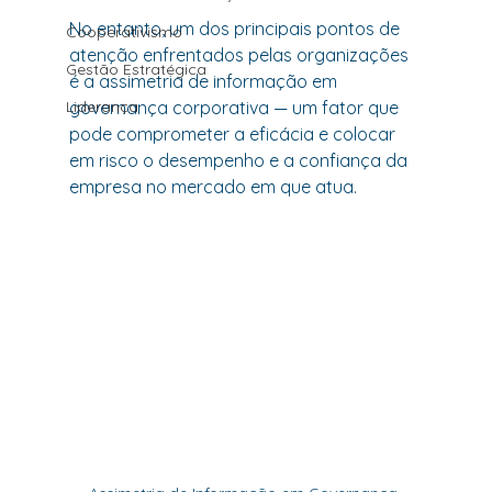
No entanto, um dos principais pontos de 
Cooperativismo
atenção enfrentados pelas organizações 
Gestão Estratégica
é a assimetria de informação em 
Liderança
governança corporativa — um fator que 
pode comprometer a eficácia e colocar 
em risco o desempenho e a confiança da 
empresa no mercado em que atua.